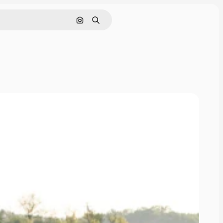
画像で検索
検索