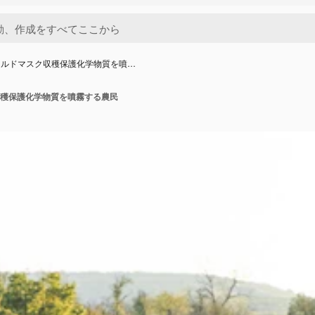
ールドマスク収穫保護化学物質を噴…
穫保護化学物質を噴霧する農民