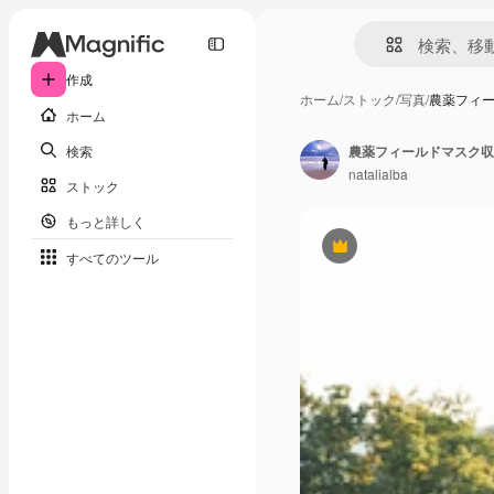
作成
ホーム
/
ストック
/
写真
/
農薬フィ
ホーム
検索
農薬フィールドマスク収
natalialba
ストック
もっと詳しく
Premium
すべてのツール