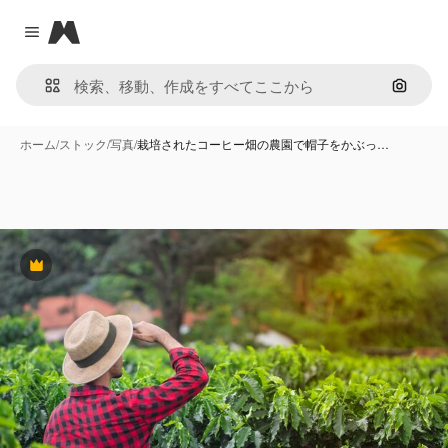
Magnific
Close menu
画像で
ホーム
/
ストック
/
写真
/
栽培されたコーヒー畑の農園で帽子をかぶっ…
Premium