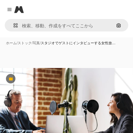
Magnific
Close menu
画像で
ホーム
/
ストック
/
写真
/
スタジオでゲストにインタビューする女性放…
Premium