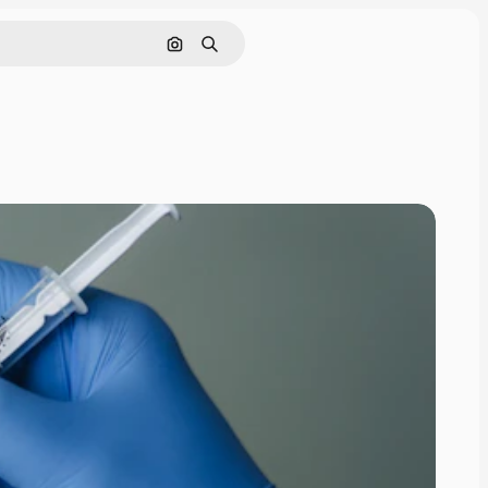
画像で検索
検索