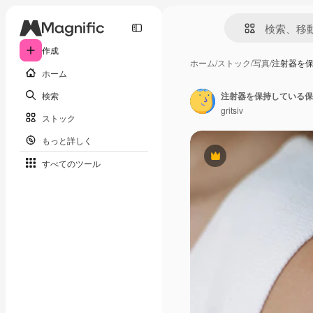
作成
ホーム
/
ストック
/
写真
/
注射器を
ホーム
検索
gritsiv
ストック
もっと詳しく
Premium
すべてのツール