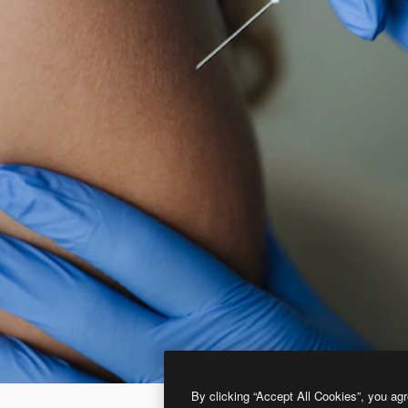
By clicking “Accept All Cookies”, you agr