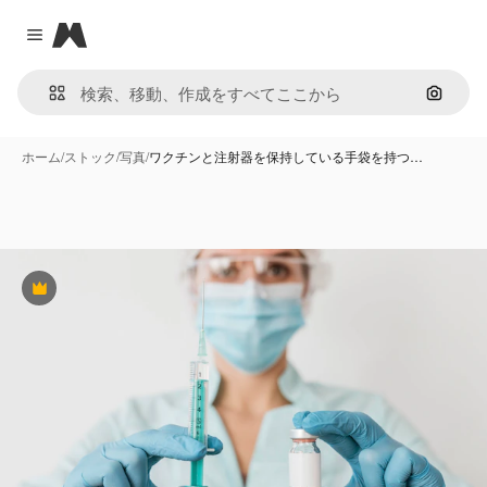
Magnific
Close menu
画像で
ホーム
/
ストック
/
写真
/
ワクチンと注射器を保持している手袋を持つ…
Premium