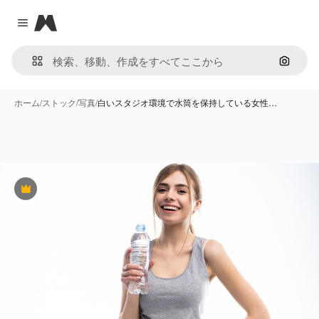
Magnific
Close menu
画像で
ホーム
/
ストック
/
写真
/
白いスタジオ環境で水筒を保持している女性…
Premium