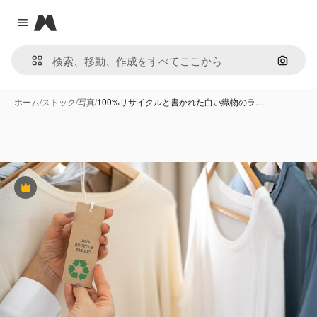
Magnific
Close menu
画像で
ホーム
/
ストック
/
写真
/
100%リサイクルと書かれた白い織物のラ…
Premium