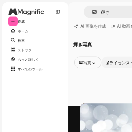
作成
AI 画像を作成
AI 動
ホーム
検索
輝き写真
ストック
もっと詳しく
写真
ライセンス
すべてのツール
全ての画像
ベクトル
イラスト
写真
PSD
テンプレート
モックアップ
動画
映像素材
モーショングラフィックス
動画テンプレート
アイコン
3D モデル