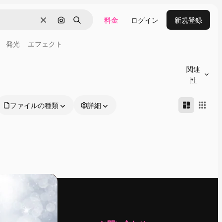
料金
ログイン
新規登録
消去
画像で検索
検索
発光
エフェクト
関連
性
ファイルの種類
詳細