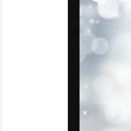
フォント
最高のクリエイ
ットフォーム。
店、スタジオを
います。
日本語
Copyright © 2010-