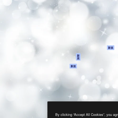
製品
はじめに
ティブ制作を導くためのプラ
Spaces
Academy
クリエイター、企業、代理
AI アシスタント
ドキュメント
含む100万人以上が利用して
AI 画像生成ツール
サポート
AI 動画生成ツール
利用規約
AI 音声合成ツール
プライバシーポリ
シー
ストックコンテン
ツ
オリジナル
新規
Claude/ChatGPT
クッキーポリシー
新
規
向けMCP
トラストセンター
エージェント
アフィリエイト
新規
API
法人向け
モバイルアプリ
すべてのMagnificツ
ール
2026
Freepik Company S.L.U.
無断複写・転載を禁じます
.
By clicking “Accept All Cookies”, you agr