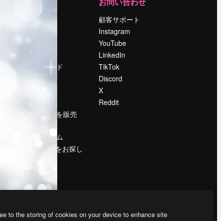
運営
お問い合わせ
料金
顧客サポート
会社概要
Instagram
Reviews
YouTube
採用情報
LinkedIn
検索トレンド
TikTok
ブログ
Discord
イベント
X
Slidesgo
Reddit
コンテンツを販売
する
プレスルーム
magnific.aiをお探し
ですか？
ee to the storing of cookies on your device to enhance site