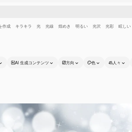
画を作成
キラキラ
光
光線
煌めき
明るい
光沢
光彩
眩しい
AI 生成コンテンツ
方向
色
人々