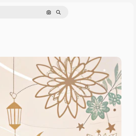
画像で検索
検索