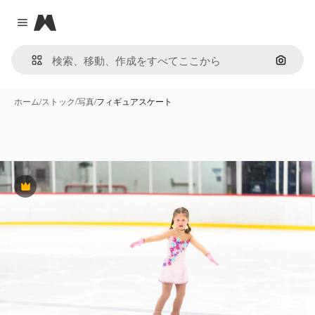
Magnific
Close menu
画像で
ホーム
/
ストック
/
写真
/
フィギュアスケート
Premium