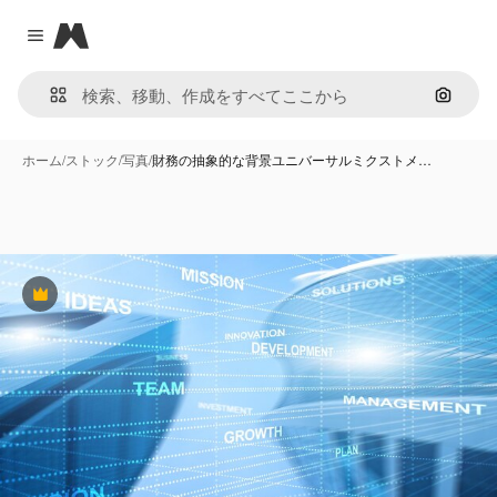
Magnific
Close menu
画像で
ホーム
/
ストック
/
写真
/
財務の抽象的な背景ユニバーサルミクストメ…
Premium