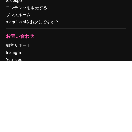
Slidesgo
コンテンツを販売する
プレスルーム
magnific.aiをお探しですか？
お問い合わせ
顧客サポート
Instagram
YouTube
LinkedIn
TikTok
Discord
X
Reddit
Copyright © 2010-
2026
Freepik Company S.L.U.
無断複写・転載を禁じま
す
.