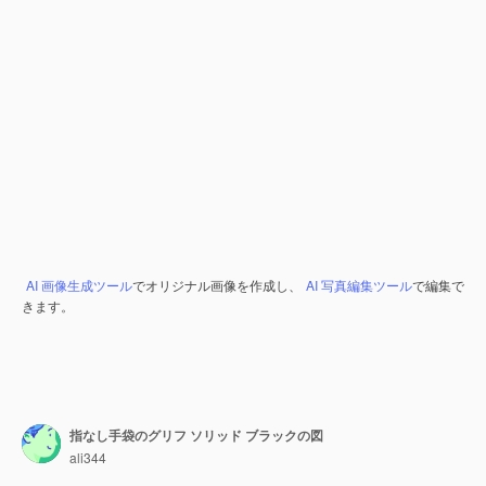
AI 画像生成ツール
でオリジナル画像を作成し、
AI 写真編集ツール
で編集で
きます。
指なし手袋のグリフ ソリッド ブラックの図
ali344