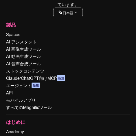
ています。
日本語
製品
Spaces
AI アシスタント
AI 画像生成ツール
AI 動画生成ツール
AI 音声合成ツール
ストックコンテンツ
Claude/ChatGPT向けMCP
新規
エージェント
新規
API
モバイルアプリ
すべてのMagnificツール
はじめに
Academy