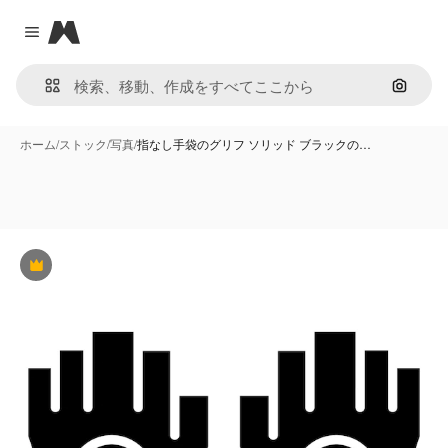
Magnific
Close menu
画像で
ホーム
/
ストック
/
写真
/
指なし手袋のグリフ ソリッド ブラックの…
Premium