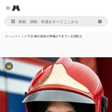
Magnific
Close menu
画像で
ホーム
/
ストック
/
写真
/
彼の使命の準備ができている消防士
Premium