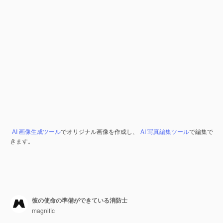
AI 画像生成ツール
でオリジナル画像を作成し、
AI 写真編集ツール
で編集で
きます。
彼の使命の準備ができている消防士
magnific