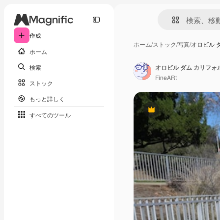
作成
ホーム
/
ストック
/
写真
/
オロビル 
ホーム
検索
オロビル ダム カリフ
FineARt
ストック
もっと詳しく
Premium
すべてのツール