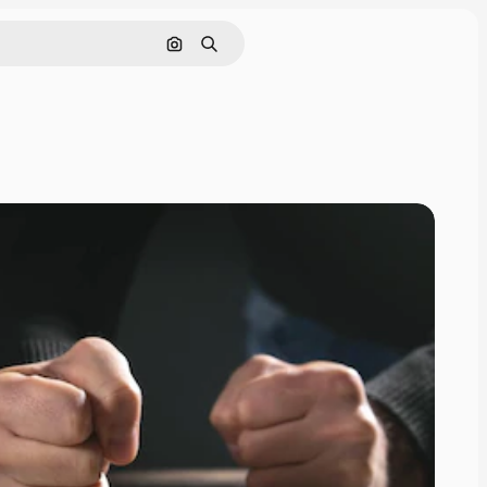
画像で検索
検索