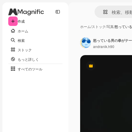
作成
ホーム
/
ストック
/
写真
/
怒ってい
ホーム
検索
怒っている男の拳がテー
andranik.h90
ストック
もっと詳しく
Premium
すべてのツール