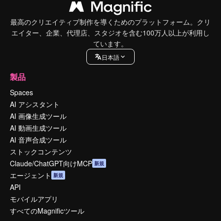
最高のクリエイティブ制作を導くためのプラットフォーム。クリ
エイター、企業、代理店、スタジオを含む100万人以上が利用し
ています。
日本語
製品
Spaces
AI アシスタント
AI 画像生成ツール
AI 動画生成ツール
AI 音声合成ツール
ストックコンテンツ
Claude/ChatGPT向けMCP
新規
エージェント
新規
API
モバイルアプリ
すべてのMagnificツール