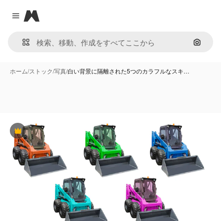
Magnific
Close menu
画像で
ホーム
/
ストック
/
写真
/
白い背景に隔離された5つのカラフルなスキ…
Premium