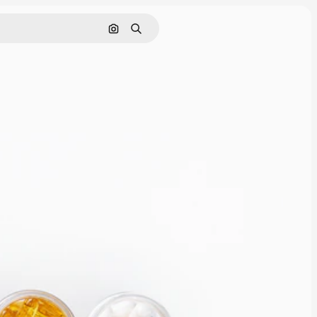
画像で検索
検索