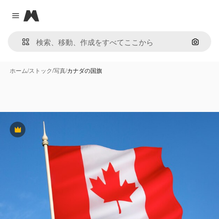
Magnific
Close menu
画像で
ホーム
/
ストック
/
写真
/
カナダの国旗
Premium