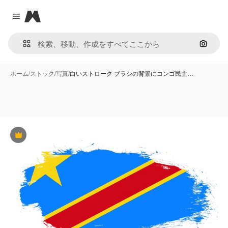
Magnific
Close menu
画像で
ホーム
/
ストック
/
写真
/
白いストローク ブラシの背景にコンゴ民主…
Premium