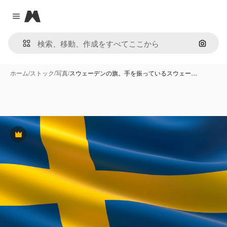
Magnific
Close menu
画像で
ホーム
/
ストック
/
写真
/
スウェーデンの旗。手を振っているスウェー…
Premium