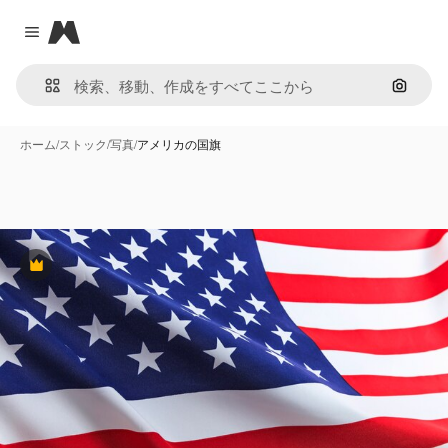
Magnific
Close menu
画像で
ホーム
/
ストック
/
写真
/
アメリカの国旗
Premium