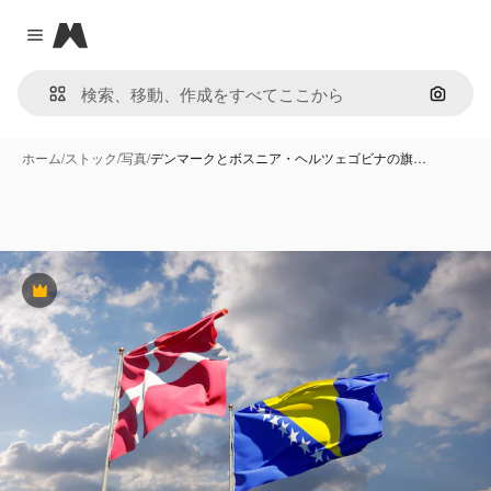
Magnific
Close menu
画像で
ホーム
/
ストック
/
写真
/
デンマークとボスニア・ヘルツェゴビナの旗…
Premium