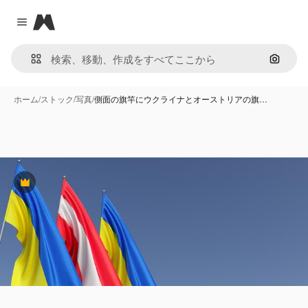
Magnific
Close menu
画像で
ホーム
/
ストック
/
写真
/
側面の旗竿にウクライナとオーストリアの旗…
Premium