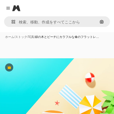
Magnific
Close menu
画像で
ホーム
/
ストック
/
写真
/
緑の木とビーチにカラフルな傘のフラットレ…
Premium