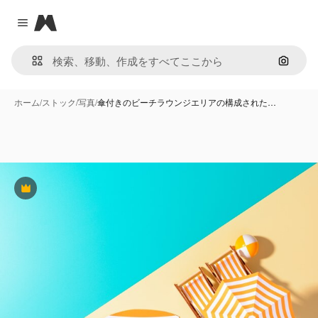
Magnific
Close menu
画像で
ホーム
/
ストック
/
写真
/
傘付きのビーチラウンジエリアの構成された…
Premium