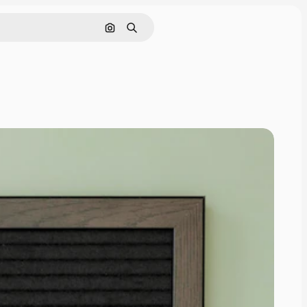
画像で検索
検索