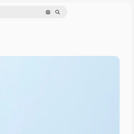
画像で検索
検索