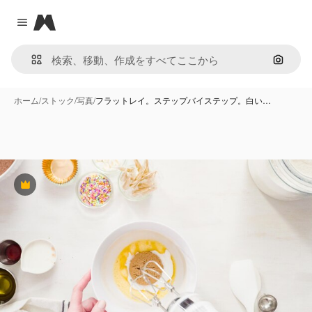
Magnific
Close menu
画像で
ホーム
/
ストック
/
写真
/
フラットレイ。ステップバイステップ。白い…
Premium