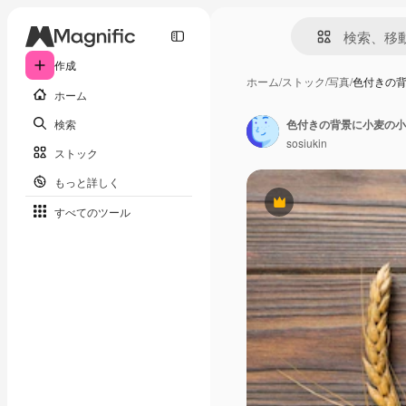
作成
ホーム
/
ストック
/
写真
/
色付きの
ホーム
検索
sosiukin
ストック
もっと詳しく
Premium
すべてのツール