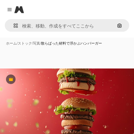
Magnific
Close menu
画像で
ホーム
/
ストック
/
写真
/
散らばった材料で浮かぶハンバーガー
Premium