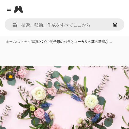
Magnific
Close menu
画像で
ホーム
/
ストック
/
写真
/
パイ中間子形のバラとユーカリの葉の新鮮な…
Premium