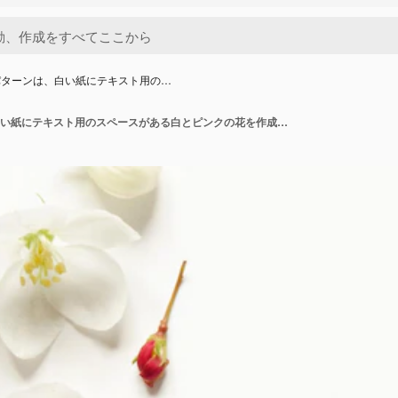
パターンは、白い紙にテキスト用の…
花の構成パターンは、白い紙にテキスト用のスペースがある白とピンクの花を作成しました。上からのモックアップビュー画像