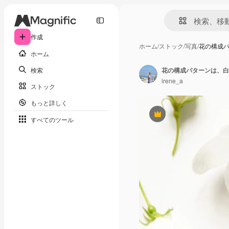
作成
ホーム
/
ストック
/
写真
/
花の構成
ホーム
検索
irene_a
ストック
もっと詳しく
Premium
すべてのツール