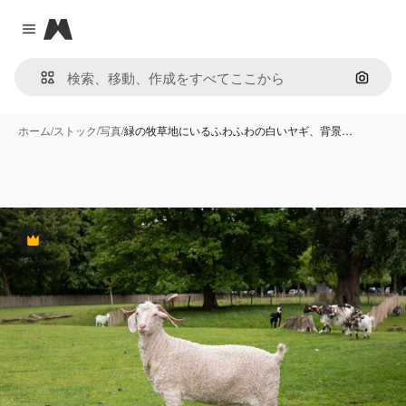
Magnific
Close menu
画像で
ホーム
/
ストック
/
写真
/
緑の牧草地にいるふわふわの白いヤギ、背景…
Premium