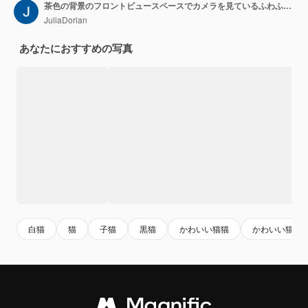
茶色の背景のフロントビュースペースでカメラを見ているふわふわした白いタビー猫
JuliaDorian
あなたにおすすめの写真
白猫
猫
子猫
黒猫
かわいい猫猫
かわいい猫