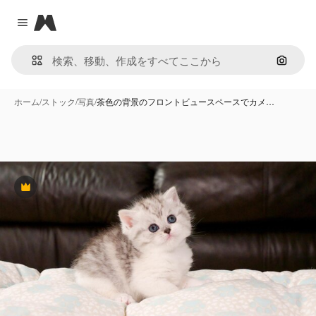
Magnific
Close menu
画像で
ホーム
/
ストック
/
写真
/
茶色の背景のフロントビュースペースでカメ…
Premium