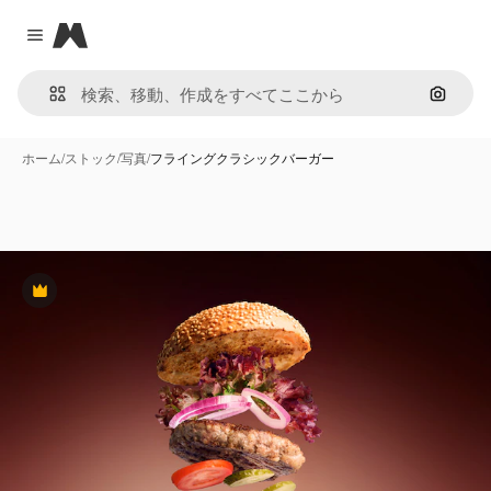
Magnific
Close menu
画像で
ホーム
/
ストック
/
写真
/
フライングクラシックバーガー
Premium