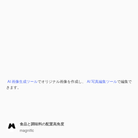
AI 画像生成ツール
でオリジナル画像を作成し、
AI 写真編集ツール
で編集で
きます。
食品と調味料の配置高角度
magnific