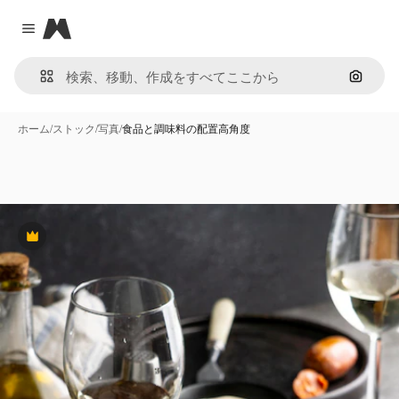
Magnific
Close menu
画像で
ホーム
/
ストック
/
写真
/
食品と調味料の配置高角度
Premium