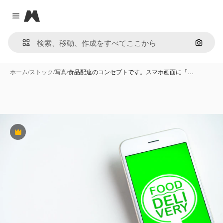
Magnific
Close menu
画像で
ホーム
/
ストック
/
写真
/
食品配達のコンセプトです。スマホ画面に「…
Premium