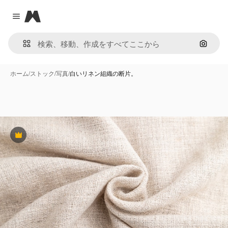
Magnific
Close menu
画像で
ホーム
/
ストック
/
写真
/
白いリネン組織の断片。
Premium