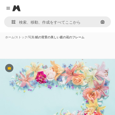
Magnific
Close menu
画像で
ホーム
/
ストック
/
写真
/
紙の背景の美しい庭の花のフレーム
Premium