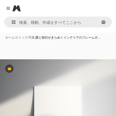
Magnific
Close menu
画像で
ホーム
/
ストック
/
写真
/
露と朝日がきらめくインテリアのフレームポ…
Premium