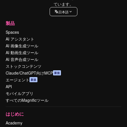
ています。
日本語
製品
Spaces
AI アシスタント
AI 画像生成ツール
AI 動画生成ツール
AI 音声合成ツール
ストックコンテンツ
Claude/ChatGPT向けMCP
新規
エージェント
新規
API
モバイルアプリ
すべてのMagnificツール
はじめに
Academy