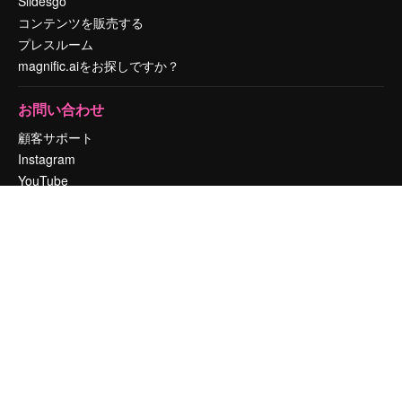
Slidesgo
コンテンツを販売する
プレスルーム
magnific.aiをお探しですか？
お問い合わせ
顧客サポート
Instagram
YouTube
LinkedIn
TikTok
Discord
X
Reddit
Copyright © 2010-
2026
Freepik Company S.L.U.
無断複写・転載を禁じま
す
.