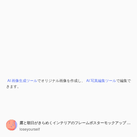
AI 画像生成ツール
でオリジナル画像を作成し、
AI 写真編集ツール
で編集で
きます。
露と朝日がきらめくインテリアのフレームポスターモックアップ AIジェネレーション
loseyourself