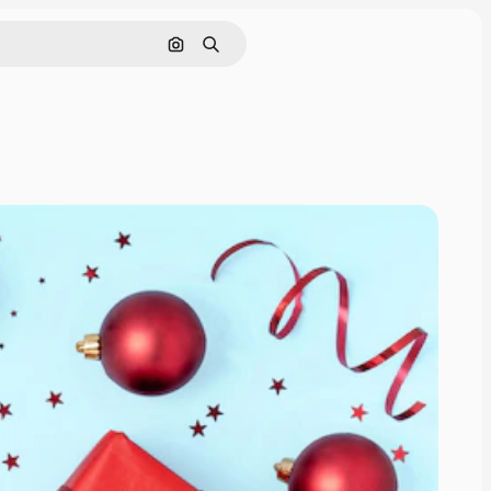
画像で検索
検索