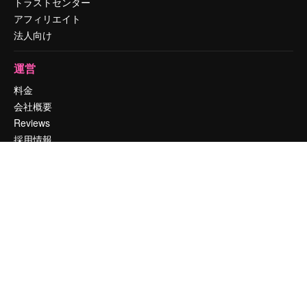
トラストセンター
アフィリエイト
法人向け
運営
料金
会社概要
Reviews
採用情報
検索トレンド
ブログ
イベント
Slidesgo
コンテンツを販売する
プレスルーム
magnific.aiをお探しですか？
お問い合わせ