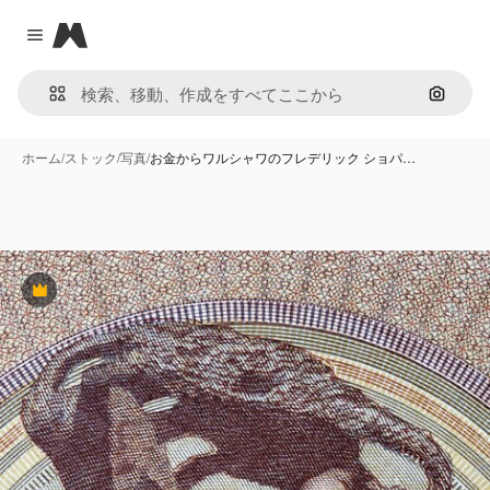
Magnific
Close menu
画像で
ホーム
/
ストック
/
写真
/
お金からワルシャワのフレデリック ショパ…
Premium