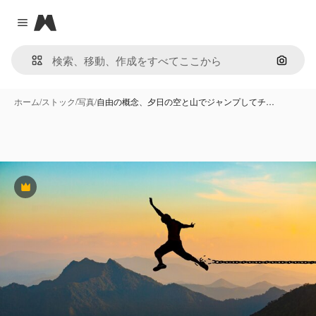
Magnific
Close menu
画像で
ホーム
/
ストック
/
写真
/
自由の概念、夕日の空と山でジャンプしてチ…
Premium