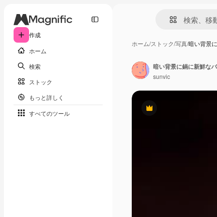
作成
ホーム
/
ストック
/
写真
/
暗い背景
ホーム
検索
暗い背景に鍋に新鮮なバ
sunvic
ストック
もっと詳しく
Premium
すべてのツール