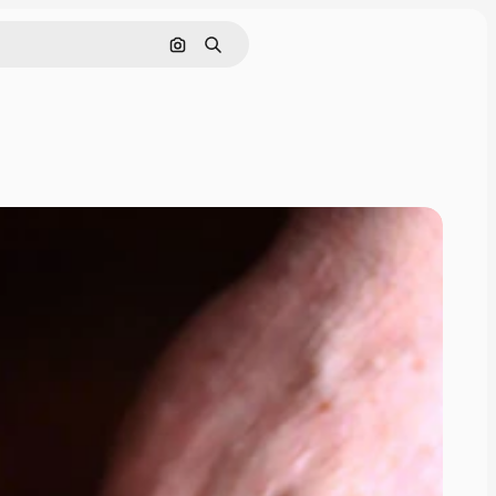
画像で検索
検索