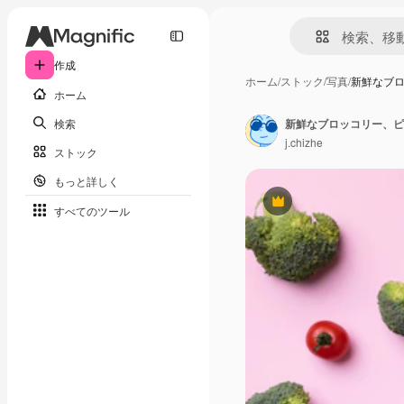
作成
ホーム
/
ストック
/
写真
/
新鮮なブ
ホーム
検索
新鮮なブロッコリー、ピ
j.chizhe
ストック
もっと詳しく
Premium
すべてのツール