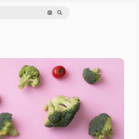
画像で検索
検索