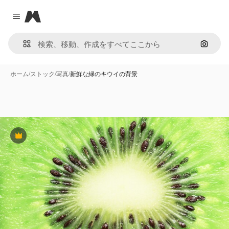
Magnific
Close menu
画像で
ホーム
/
ストック
/
写真
/
新鮮な緑のキウイの背景
Premium