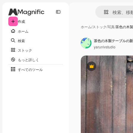
作成
ホーム
/
ストック
/
写真
/
茶色の木
ホーム
検索
茶色の木製テーブルの新
yarunivstudio
ストック
もっと詳しく
Premium
すべてのツール