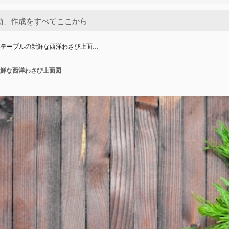
製テーブルの新鮮な西洋わさび上面…
鮮な西洋わさび上面図