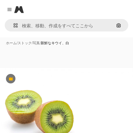
Magnific
Close menu
画像で
ホーム
/
ストック
/
写真
/
新鮮なキウイ、白
Premium