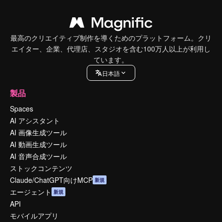
最高のクリエイティブ制作を導くためのプラットフォーム。クリ
エイター、企業、代理店、スタジオを含む100万人以上が利用し
ています。
日本語
製品
Spaces
AI アシスタント
AI 画像生成ツール
AI 動画生成ツール
AI 音声合成ツール
ストックコンテンツ
Claude/ChatGPT向けMCP
新規
エージェント
新規
API
モバイルアプリ