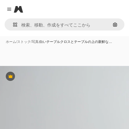
Magnific
Close menu
画像で
ホーム
/
ストック
/
写真
/
白いテーブルクロスとテーブルの上の新鮮な…
Premium