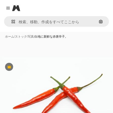
Magnific
Close menu
画像で
ホーム
/
ストック
/
写真
/
白地に新鮮な赤唐辛子。
Premium